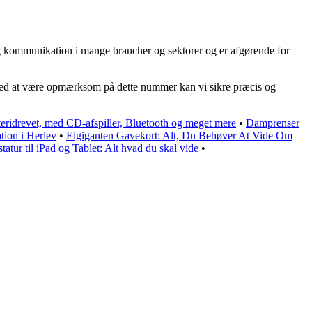
og kommunikation i mange brancher og sektorer og er afgørende for
. Ved at være opmærksom på dette nummer kan vi sikre præcis og
teridrevet, med CD-afspiller, Bluetooth og meget mere
•
Damprenser
tion i Herlev
•
Elgiganten Gavekort: Alt, Du Behøver At Vide Om
statur til iPad og Tablet: Alt hvad du skal vide
•