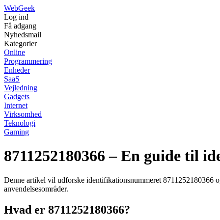
Web
Geek
Log ind
Få adgang
Nyhedsmail
Kategorier
Online
Programmering
Enheder
SaaS
Vejledning
Gadgets
Internet
Virksomhed
Teknologi
Gaming
8711252180366 – En guide til id
Denne artikel vil udforske identifikationsnummeret 8711252180366 og
anvendelsesområder.
Hvad er 8711252180366?