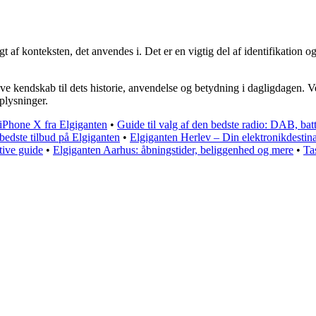
f konteksten, det anvendes i. Det er en vigtig del af identifikation 
ave kendskab til dets historie, anvendelse og betydning i dagligdagen
plysninger.
iPhone X fra Elgiganten
•
Guide til valg af den bedste radio: DAB, bat
edste tilbud på Elgiganten
•
Elgiganten Herlev – Din elektronikdestina
ive guide
•
Elgiganten Aarhus: åbningstider, beliggenhed og mere
•
Ta