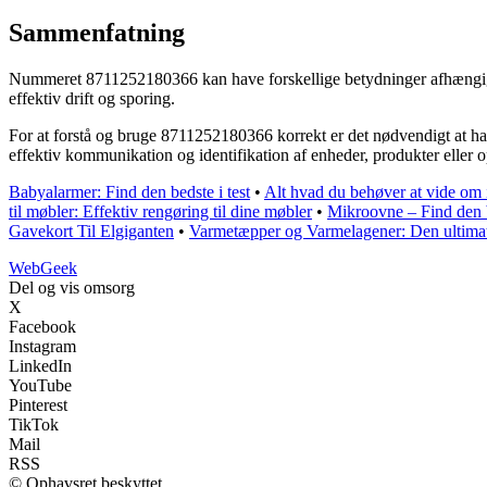
Sammenfatning
Nummeret 8711252180366 kan have forskellige betydninger afhængigt a
effektiv drift og sporing.
For at forstå og bruge 8711252180366 korrekt er det nødvendigt at h
effektiv kommunikation og identifikation af enheder, produkter eller o
Babyalarmer: Find den bedste i test
•
Alt hvad du behøver at vide om 
til møbler: Effektiv rengøring til dine møbler
•
Mikroovne – Find den b
Gavekort Til Elgiganten
•
Varmetæpper og Varmelagener: Den ultimat
Web
Geek
Del og vis omsorg
X
Facebook
Instagram
LinkedIn
YouTube
Pinterest
TikTok
Mail
RSS
© Ophavsret beskyttet.